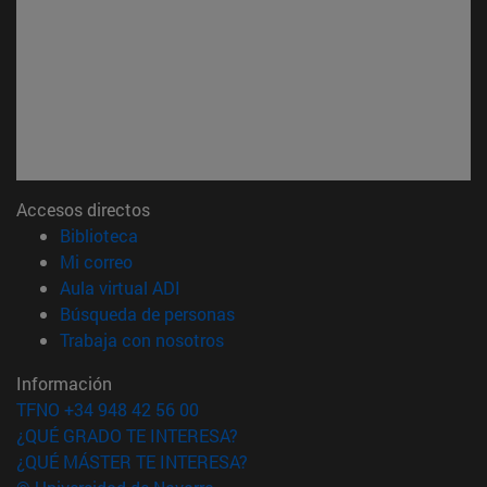
Accesos directos
(abre en nueva ventana)
Biblioteca
(abre en nueva ventana)
Mi correo
(abre en nueva ventana)
Aula virtual ADI
(abre en nueva ventana)
Búsqueda de personas
(abre en nueva ventana)
Trabaja con nosotros
Información
TFNO +34 948 42 56 00
¿QUÉ GRADO TE INTERESA?
¿QUÉ MÁSTER TE INTERESA?