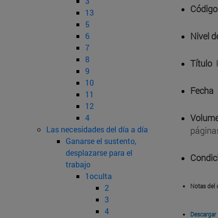
3
Código
13
5
Nivel d
6
7
8
Título
9
10
Fecha
11
12
Volume
4
Las necesidades del día a día
página
Ganarse el sustento,
desplazarse para el
Condic
trabajo
1oculta
Notas del 
2
3
4
Descargar