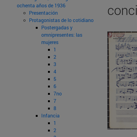
conci
ochenta años de 1936
Presentación
Protagonistas de lo cotidiano
Postergadas y
omnipresentes: las
mujeres
1
2
3
4
5
6
7no
7
8
Infancia
1
2