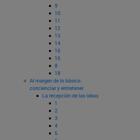
9
10
11
12
13
14
15
16
8
18
Al margen de lo básico:
concienciar y entretener
La recepción de las ideas
1
2
3
4
5