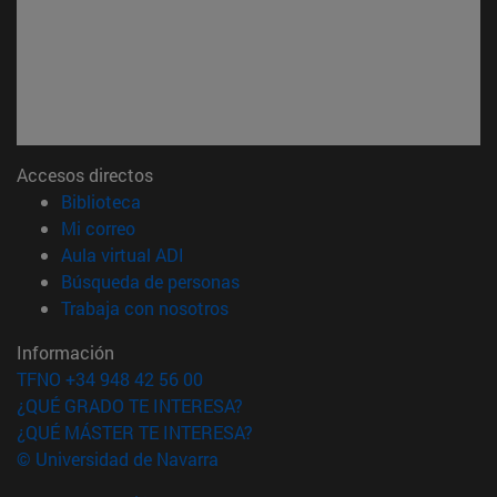
Accesos directos
(abre en nueva ventana)
Biblioteca
(abre en nueva ventana)
Mi correo
(abre en nueva ventana)
Aula virtual ADI
(abre en nueva ventana)
Búsqueda de personas
(abre en nueva ventana)
Trabaja con nosotros
Información
TFNO +34 948 42 56 00
¿QUÉ GRADO TE INTERESA?
¿QUÉ MÁSTER TE INTERESA?
© Universidad de Navarra