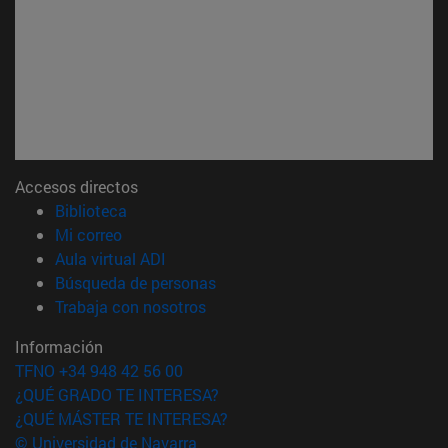
Accesos directos
(abre en nueva ventana)
Biblioteca
(abre en nueva ventana)
Mi correo
(abre en nueva ventana)
Aula virtual ADI
(abre en nueva ventana)
Búsqueda de personas
(abre en nueva ventana)
Trabaja con nosotros
Información
TFNO +34 948 42 56 00
¿QUÉ GRADO TE INTERESA?
¿QUÉ MÁSTER TE INTERESA?
© Universidad de Navarra