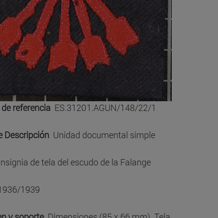
 de referencia
ES.31201.AGUN/148/22/1
de Descripción
Unidad documental simple
Insignia de tela del escudo de la Falange
1936/1939
n y soporte
Dimensiones (85 x 66 mm). Tela