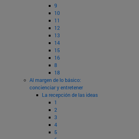
9
10
11
12
13
14
15
16
8
18
Al margen de lo básico:
concienciar y entretener
La recepción de las ideas
1
2
3
4
5