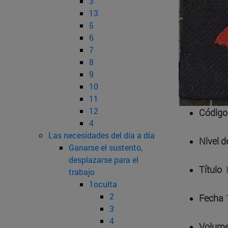
3
13
5
6
7
8
9
10
11
12
Código
4
Las necesidades del día a día
Nivel 
Ganarse el sustento,
desplazarse para el
Título
trabajo
1oculta
2
Fecha
3
4
Volume