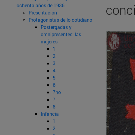
conci
ochenta años de 1936
Presentación
Protagonistas de lo cotidiano
Postergadas y
omnipresentes: las
mujeres
1
2
3
4
5
6
7no
7
8
Infancia
1
2