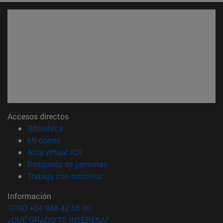
Accesos directos
(abre en nueva ventana)
Biblioteca
(abre en nueva ventana)
Mi correo
(abre en nueva ventana)
Aula virtual ADI
(abre en nueva ventana)
Búsqueda de personas
(abre en nueva ventana)
Trabaja con nosotros
Información
TFNO +34 948 42 56 00
¿QUÉ GRADO TE INTERESA?