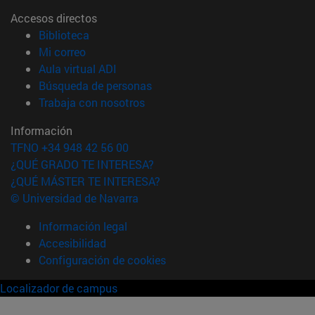
Accesos directos
(abre en nueva ventana)
Biblioteca
(abre en nueva ventana)
Mi correo
(abre en nueva ventana)
Aula virtual ADI
(abre en nueva ventana)
Búsqueda de personas
(abre en nueva ventana)
Trabaja con nosotros
Información
TFNO +34 948 42 56 00
¿QUÉ GRADO TE INTERESA?
¿QUÉ MÁSTER TE INTERESA?
© Universidad de Navarra
Información legal
Accesibilidad
Configuración de cookies
Localizador de campus