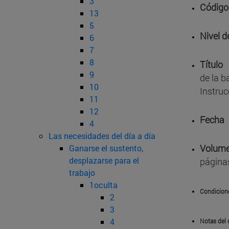
3
Código
13
5
Nivel d
6
7
8
Título
9
de la b
10
Instruc
11
12
Fecha
4
Las necesidades del día a día
Volume
Ganarse el sustento,
desplazarse para el
página
trabajo
1oculta
Condicion
2
3
4
Notas del 