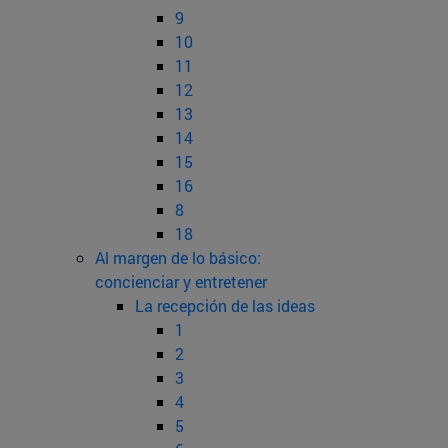
9
10
11
12
13
14
15
16
8
18
Al margen de lo básico:
concienciar y entretener
La recepción de las ideas
1
2
3
4
5