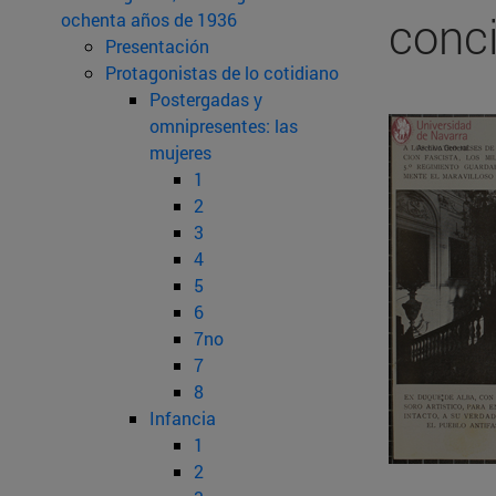
conci
ochenta años de 1936
Presentación
Protagonistas de lo cotidiano
Postergadas y
omnipresentes: las
mujeres
1
2
3
4
5
6
7no
7
8
Infancia
1
2