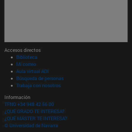
Accesos directos
(abre en nueva ventana)
Biblioteca
(abre en nueva ventana)
Mi correo
(abre en nueva ventana)
Aula virtual ADI
(abre en nueva ventana)
Búsqueda de personas
(abre en nueva ventana)
Trabaja con nosotros
Información
TFNO +34 948 42 56 00
¿QUÉ GRADO TE INTERESA?
¿QUÉ MÁSTER TE INTERESA?
© Universidad de Navarra