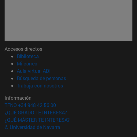
Accesos directos
(abre en nueva ventana)
Biblioteca
(abre en nueva ventana)
Mi correo
(abre en nueva ventana)
Aula virtual ADI
(abre en nueva ventana)
Búsqueda de personas
(abre en nueva ventana)
Trabaja con nosotros
Información
TFNO +34 948 42 56 00
¿QUÉ GRADO TE INTERESA?
¿QUÉ MÁSTER TE INTERESA?
© Universidad de Navarra