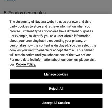
5.
Fondos personales
The University of Navarra website uses our own and third-
La Universidad de Navarra pone al servicio de la
party cookies to store and retrieve information when you
browse. Different types of cookies have different purposes.
comunidad científica e investigadora diversos fondos
For example, to identify you as a user, obtain information
personales que ha recibido o custodia, de diferentes
about your browsing habits respecting your privacy, or
personalize how the content is displayed. You can select the
orígenes, cronologías y temáticas. Para facilitar su
cookies you want to enable or accept them all. This banner
difusión, muchos de ellos se han digitalizado o se
will remain active until you choose one of the two options.
encuentran en proceso de digitalización, y se han
For more detailed information about our cookies, please visit
our
Cookie Policy.
dotado de instrumentos de descripción a los que se
accede a través de la
página web de Fondos
Manage cookies
Personales
. Cuando la publicación conlleva
tratamiento de datos personales, éste se realiza con
Reject All
fines de archivo en interés público, fines de
investigación científica o histórica o fines
Accept All Cookies
estadísticos, al amparo del artículo 89 del
Reglamento Europeo de Protección de Datos. Los