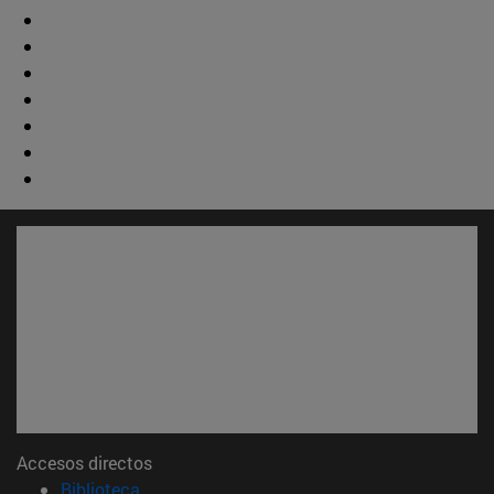
Accesos directos
(abre en nueva ventana)
Biblioteca