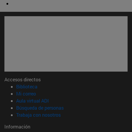
Accesos directos
(abre en nueva ventana)
Biblioteca
(abre en nueva ventana)
Mi correo
(abre en nueva ventana)
Aula virtual ADI
(abre en nueva ventana)
Búsqueda de personas
(abre en nueva ventana)
Trabaja con nosotros
Información