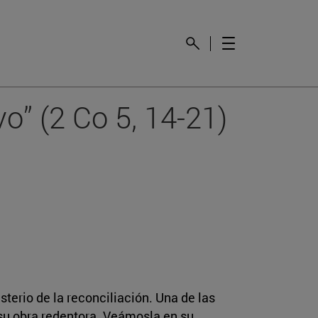
o” (2 Co 5, 14-21)
sterio de la reconciliación. Una de las
 su obra redentora. Veámosla en su