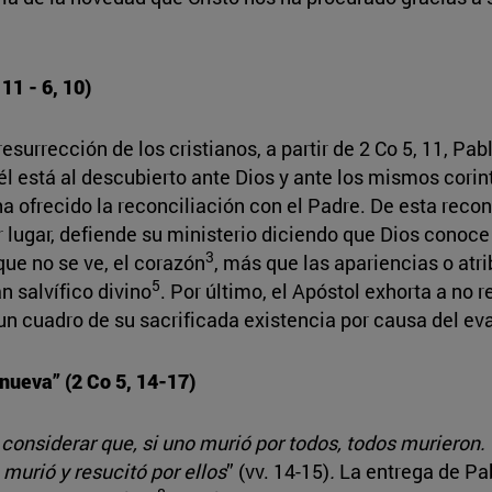
 11 - 6, 10)
esurrección de los cristianos, a partir de 2 Co 5, 11, P
él está al descubierto ante Dios y ante los mismos corin
s ha ofrecido la reconciliación con el Padre. De esta reco
r lugar, defiende su ministerio diciendo que Dios conoce
3
que no se ve, el corazón
, más que las apariencias o atr
5
n salvífico divino
. Por último, el Apóstol exhorta a no r
un cuadro de su sacrificada existencia por causa del ev
 nueva” (2 Co 5, 14-17)
considerar que, si uno murió por todos, todos murieron. 
 murió y resucitó por ellos
” (vv. 14-15)
.
La entrega de Pab