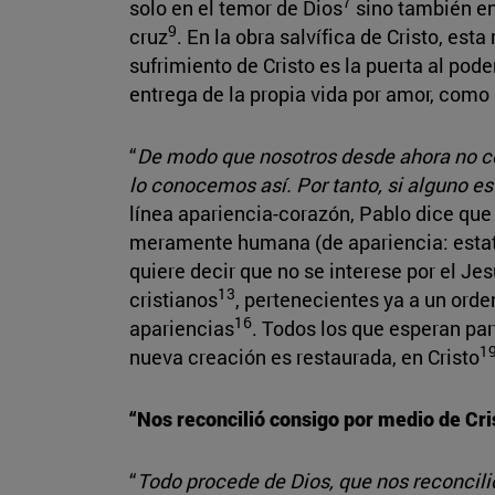
7
solo en el temor de Dios
sino también en
9
cruz
. En la obra salvífica de Cristo, esta
sufrimiento de Cristo es la puerta al pode
entrega de la propia vida por amor, com
“
De modo que nosotros desde ahora no co
lo conocemos así. Por tanto, si alguno e
línea apariencia-corazón, Pablo dice que 
meramente humana (de apariencia: estatus,
quiere decir que no se interese por el Jes
13
cristianos
, pertenecientes ya a un ord
16
apariencias
. Todos los que esperan par
1
nueva creación es restaurada, en Cristo
“Nos reconcilió consigo por medio de Cris
“
Todo procede de Dios, que nos reconcilió