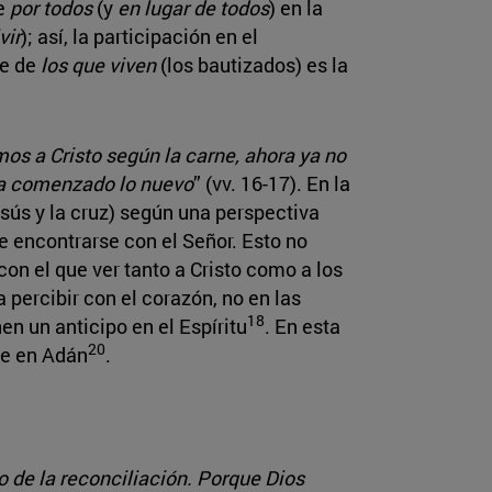
te
por todos
(y
en lugar de todos
) en la
vir
); así, la participación en el
te de
los que viven
(los bautizados) es la
s a Cristo según la carne, ahora ya no
 ha comenzado lo nuevo
”
(vv. 16-17). En la
esús y la cruz) según una perspectiva
e encontrarse con el Señor. Esto no
on el que ver tanto a Cristo como a los
 percibir con el corazón, no en las
18
en un anticipo en el Espíritu
. En esta
20
te en Adán
.
o de la reconciliación. Porque Dios