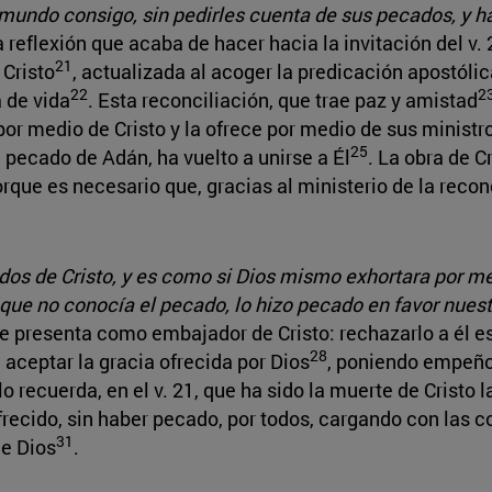
mundo consigo, sin pedirles cuenta de sus pecados, y h
a reflexión que acaba de hacer hacia la invitación del v.
21
 Cristo
, actualizada al acoger la predicación apostólica
22
2
 de vida
. Esta reconciliación, que trae paz y amistad
por medio de Cristo y la ofrece por medio de sus ministr
25
 pecado de Adán, ha vuelto a unirse a Él
. La obra de C
que es necesario que, gracias al ministerio de la recon
os de Cristo, y es como si Dios mismo exhortara por me
 que no conocía el pecado, lo hizo pecado en favor nuest
 se presenta como embajador de Cristo: rechazarlo a él e
28
 aceptar la gracia ofrecida por Dios
, poniendo empeño 
lo recuerda, en el v. 21, que ha sido la muerte de Cristo 
 ofrecido, sin haber pecado, por todos, cargando con las
31
de Dios
.