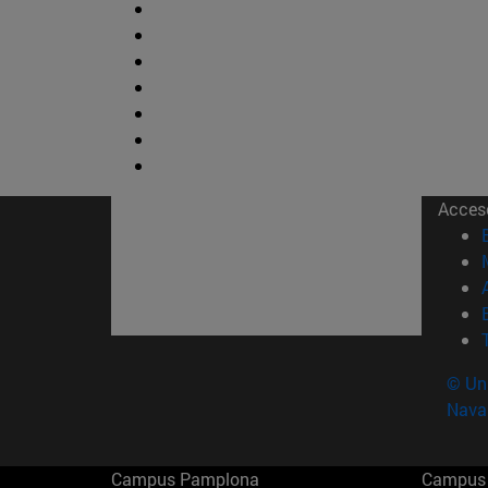
Acces
© Uni
Nava
Campus Pamplona
Campus 