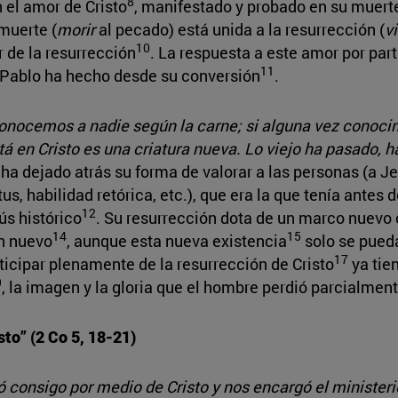
8
 el amor de Cristo
, manifestado y probado en su muer
 muerte (
morir
al pecado) está unida a la resurrección (
vi
10
r de la resurrección
. La respuesta a este amor por par
11
o Pablo ha hecho desde su conversión
.
nocemos a nadie según la carne; si alguna vez conocimo
stá en Cristo es una criatura nueva. Lo viejo ha pasado,
ha dejado atrás su forma de valorar a las personas (a J
 habilidad retórica, etc.), que era la que tenía antes d
12
ús histórico
. Su resurrección dota de un marco nuevo c
14
15
en nuevo
, aunque esta nueva existencia
solo se pueda
17
ticipar plenamente de la resurrección de Cristo
ya tien
9
, la imagen y la gloria que el hombre perdió parcialmen
to” (2 Co 5, 18-21)
 consigo por medio de Cristo y nos encargó el ministeri