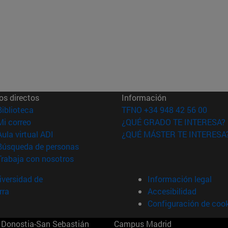
os directos
Información
(abre en nueva ventana)
Biblioteca
TFNO +34 948 42 56 00
(abre en nueva ventana)
Mi correo
¿QUÉ GRADO TE INTERESA?
(abre en nueva ventana)
Aula virtual ADI
¿QUÉ MÁSTER TE INTERESA
(abre en nueva ventana)
Búsqueda de personas
(abre en nueva ventana)
Trabaja con nosotros
versidad de
Información legal
rra
Accesibilidad
Configuración de coo
Donostia-San Sebastián
Campus Madrid