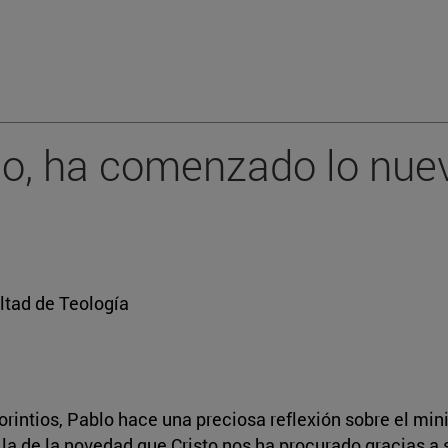
do, ha comenzado lo nuev
ltad de Teología
orintios, Pablo hace una preciosa reflexión sobre el mini
la de la novedad que Cristo nos ha procurado gracias a