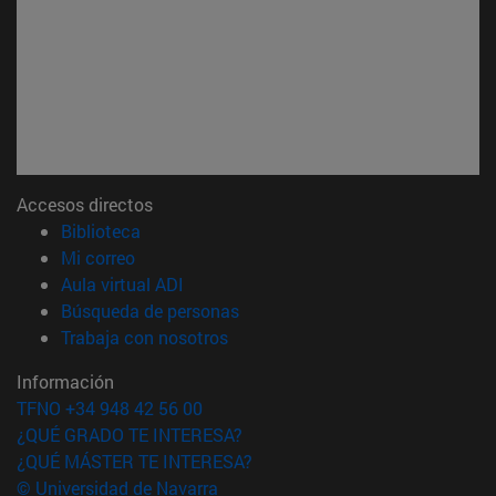
Accesos directos
(abre en nueva ventana)
Biblioteca
(abre en nueva ventana)
Mi correo
(abre en nueva ventana)
Aula virtual ADI
(abre en nueva ventana)
Búsqueda de personas
(abre en nueva ventana)
Trabaja con nosotros
Información
TFNO +34 948 42 56 00
¿QUÉ GRADO TE INTERESA?
¿QUÉ MÁSTER TE INTERESA?
© Universidad de Navarra