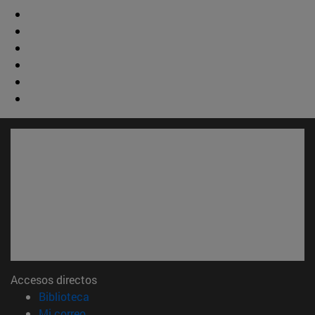
Accesos directos
(abre en nueva ventana)
Biblioteca
(abre en nueva ventana)
Mi correo