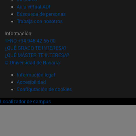
(abre en nueva ventana)
Aula virtual ADI
(abre en nueva ventana)
Búsqueda de personas
(abre en nueva ventana)
Trabaja con nosotros
Información
TFNO +34 948 42 56 00
¿QUÉ GRADO TE INTERESA?
¿QUÉ MÁSTER TE INTERESA?
© Universidad de Navarra
Información legal
Accesibilidad
Configuración de cookies
Localizador de campus