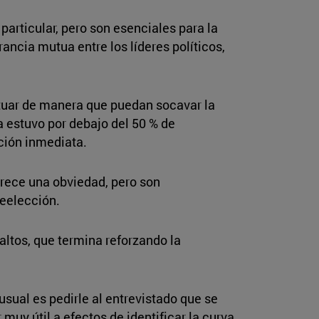
particular, pero son esenciales para la
ancia mutua entre los líderes políticos,
ctuar de manera que puedan socavar la
a estuvo por debajo del 50 % de
cción inmediata.
ece una obviedad, pero son
reelección.
altos, que termina reforzando la
usual es pedirle al entrevistado que se
muy útil a efectos de identificar la curva