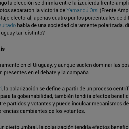
go la elección se dirimía entre la izquierda frente-ampl
tos separaron la victoria de
Yamandú Orsi
(Frente Ampl
otaje electoral, apenas cuatro puntos porcentuales de d
sultado
habla de una sociedad claramente polarizada, di
uguay tan distinto?
aís
aramente en el Uruguay, y aunque suelen dominar las post
án presentes en el debate y la campaña.
i
, la polarización se define a partir de un proceso cent
ara la gobernabilidad, también tendría efectos benefici
entre partidos y votantes y puede inculcar mecanismos de
ferencias cambiantes de los votantes.
n cierto umbral, la polarización tendría efectos benefi