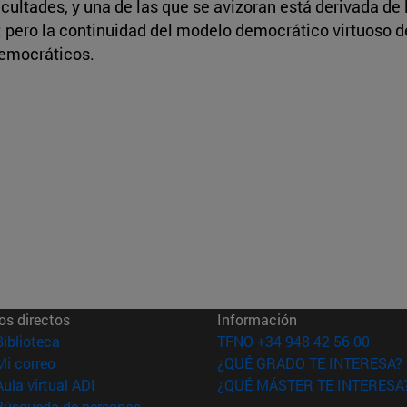
ultades, y una de las que se avizoran está derivada de l
; pero la continuidad del modelo democrático virtuoso
democráticos.
os directos
Información
(abre en nueva ventana)
Biblioteca
TFNO +34 948 42 56 00
(abre en nueva ventana)
Mi correo
¿QUÉ GRADO TE INTERESA?
(abre en nueva ventana)
Aula virtual ADI
¿QUÉ MÁSTER TE INTERESA
(abre en nueva ventana)
Búsqueda de personas