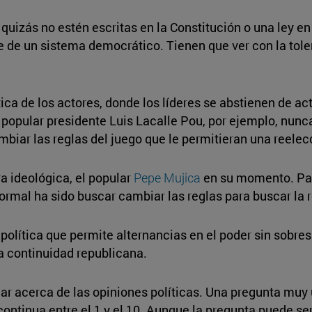
izás no estén escritas en la Constitución o una ley en 
 de un sistema democrático. Tienen que ver con la toler
ca de los actores, donde los líderes se abstienen de a
 popular presidente Luis Lacalle Pou, por ejemplo, nunc
mbiar las reglas del juego que le permitieran una reele
a ideológica, el popular
Pepe Mujica
en su momento. Par
rmal ha sido buscar cambiar las reglas para buscar la 
olítica que permite alternancias en el poder sin sobres
la continuidad republicana.
ar acerca de las opiniones políticas. Una pregunta muy 
ntinua entre el 1 y el 10. Aunque la pregunta puede ser 