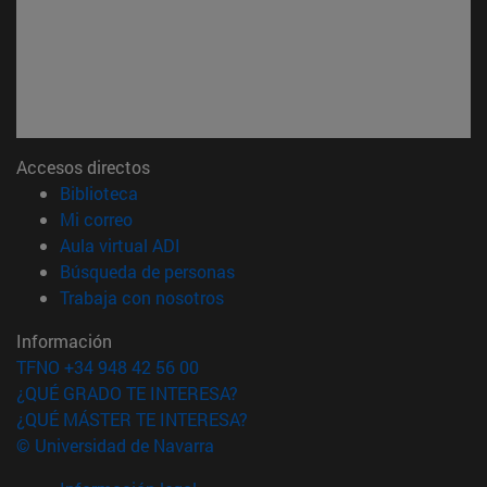
Accesos directos
(abre en nueva ventana)
Biblioteca
(abre en nueva ventana)
Mi correo
(abre en nueva ventana)
Aula virtual ADI
(abre en nueva ventana)
Búsqueda de personas
(abre en nueva ventana)
Trabaja con nosotros
Información
TFNO +34 948 42 56 00
¿QUÉ GRADO TE INTERESA?
¿QUÉ MÁSTER TE INTERESA?
© Universidad de Navarra