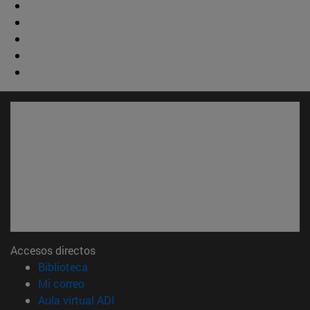
Accesos directos
(abre en nueva ventana)
Biblioteca
(abre en nueva ventana)
Mi correo
(abre en nueva ventana)
Aula virtual ADI