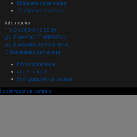
(abre en nueva ventana)
Búsqueda de personas
(abre en nueva ventana)
Trabaja con nosotros
Información
TFNO +34 948 42 56 00
¿QUÉ GRADO TE INTERESA?
¿QUÉ MÁSTER TE INTERESA?
© Universidad de Navarra
Información legal
Accesibilidad
Configuración de cookies
Localizador de campus