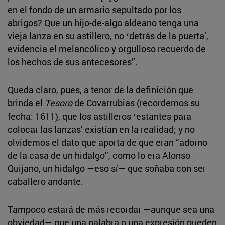
en el fondo de un armario sepultado por los
abrigos? Que un hijo-de-algo aldeano tenga una
vieja lanza en su astillero, no ʻdetrás de la puertaʼ,
evidencia el melancólico y orgulloso recuerdo de
los hechos de sus antecesores”.
Queda claro, pues, a tenor de la definición que
brinda el
Tesoro
de Covarrubias (recordemos su
fecha: 1611), que los astilleros ʻestantes para
colocar las lanzasʼ existían en la realidad; y no
olvidemos el dato que aporta de que eran “adorno
de la casa de un hidalgo”, como lo era Alonso
Quijano, un hidalgo —eso sí— que soñaba con ser
caballero andante.
Tampoco estará de más recordar —aunque sea una
obviedad— que una palabra o una expresión pueden