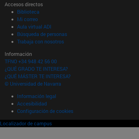
Accesos directos
(abre en nueva ventana)
Biblioteca
(abre en nueva ventana)
Mi correo
(abre en nueva ventana)
Aula virtual ADI
(abre en nueva ventana)
Búsqueda de personas
(abre en nueva ventana)
Trabaja con nosotros
Información
TFNO +34 948 42 56 00
¿QUÉ GRADO TE INTERESA?
¿QUÉ MÁSTER TE INTERESA?
© Universidad de Navarra
Información legal
Accesibilidad
Configuración de cookies
Localizador de campus