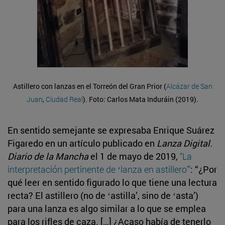
Astillero con lanzas en el Torreón del Gran Prior (
Alcázar de San
Juan
,
Ciudad Real
). Foto: Carlos Mata Induráin (2019).
En sentido semejante se expresaba Enrique Suárez
Figaredo en un artículo publicado en
Lanza Digital.
Diario de la Mancha
el 1 de mayo de 2019,
“La
interpretación pertinente de ʻlanza en astilleroʼ”
: “¿Por
qué leer en sentido figurado lo que tiene una lectura
recta? El astillero (no de ʻastillaʼ, sino de ʻastaʼ)
para una lanza es algo similar a lo que se emplea
para los rifles de caza. […] ¿Acaso había de tenerlo