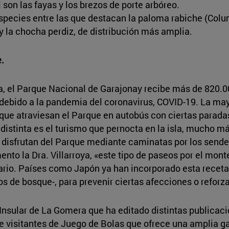
son las fayas y los brezos de porte arbóreo.
pecies entre las que destacan la paloma rabiche (Colu
y la chocha perdiz, de distribución más amplia.
e.
ca, el Parque Nacional de Garajonay recibe más de 820.00
debido a la pandemia del coronavirus, COVID-19. La may
ue atraviesan el Parque en autobús con ciertas paradas
n distinta es el turismo que pernocta en la isla, mucho
e disfrutan del Parque mediante caminatas por los sen
o la Dra. Villarroya, «este tipo de paseos por el mont
tario. Países como Japón ya han incorporado esta receta 
s de bosque-, para prevenir ciertas afecciones o reforz
 Insular de La Gomera que ha editado distintas publicac
 de visitantes de Juego de Bolas que ofrece una amplia 