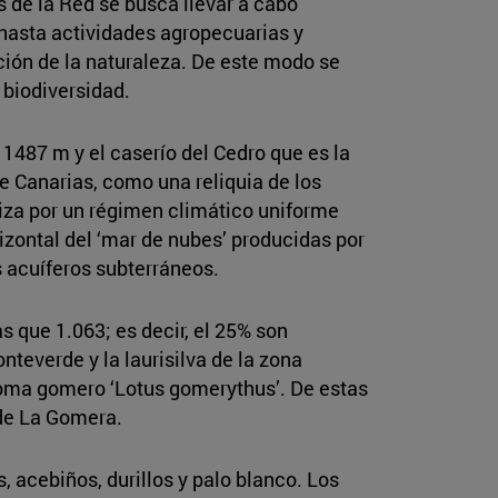
s de la Red se busca llevar a cabo
 hasta actividades agropecuarias y
ción de la naturaleza. De este modo se
 biodiversidad.
 1487 m y el caserío del Cedro que es la
de Canarias, como una reliquia de los
iza por un régimen climático uniforme
zontal del ‘mar de nubes’ producidas por
os acuíferos subterráneos.
s que 1.063; es decir, el 25% son
everde y la laurisilva de la zona
loma gomero ‘Lotus gomerythus’. De estas
 de La Gomera.
s, acebiños, durillos y palo blanco. Los