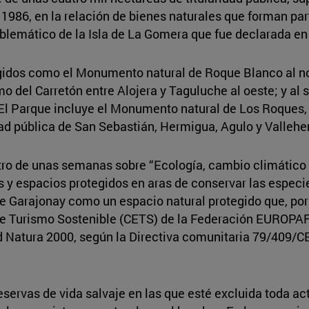
1986, en la relación de bienes naturales que forman pa
emático de la Isla de La Gomera que fue declarada en 
gidos como el Monumento natural de Roque Blanco al nor
del Carretón entre Alojera y Taguluche al oeste; y al s
 El Parque incluye el Monumento natural de Los Roques, 
dad pública de San Sebastián, Hermigua, Agulo y Valleh
tro de unas semanas sobre “Ecología, cambio climático 
s y espacios protegidos en aras de conservar las especi
e Garajonay como un espacio natural protegido que, por
de Turismo Sostenible (CETS) de la Federación EUROPAR
d Natura 2000, según la Directiva comunitaria 79/409/CE
reservas de vida salvaje en las que esté excluida toda ac