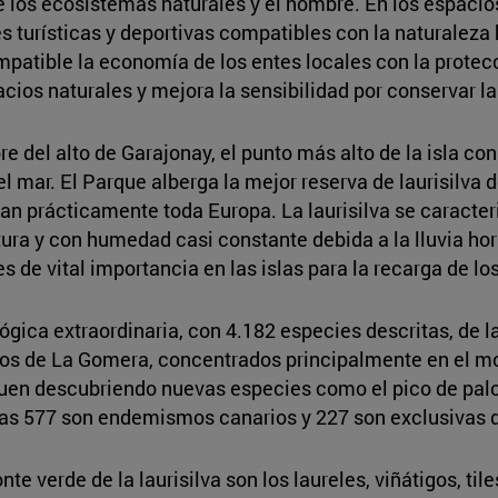
e los ecosistemas naturales y el hombre. En los espacio
s turísticas y deportivas compatibles con la naturaleza
mpatible la economía de los entes locales con la protec
acios naturales y mejora la sensibilidad por conservar la
del alto de Garajonay, el punto más alto de la isla con
l mar. El Parque alberga la mejor reserva de laurisilva 
n prácticamente toda Europa. La laurisilva se caracter
ra y con humedad casi constante debida a la lluvia hori
 es de vital importancia en las islas para la recarga de l
ica extraordinaria, con 4.182 especies descritas, de la
s de La Gomera, concentrados principalmente en el mont
 siguen descubriendo nuevas especies como el pico de pa
llas 577 son endemismos canarios y 227 son exclusivas
 verde de la laurisilva son los laureles, viñátigos, tile