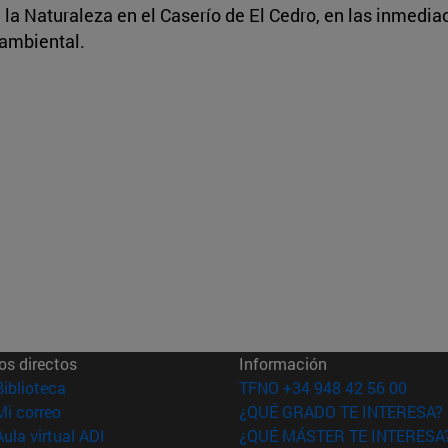
e la Naturaleza en el Caserío de El Cedro, en las inmedia
 ambiental.
os directos
Información
(abre en nueva ventana)
Biblioteca
TFNO +34 948 42 56 00
(abre en nueva ventana)
Mi correo
¿QUÉ GRADO TE INTERESA?
(abre en nueva ventana)
Aula virtual ADI
¿QUÉ MÁSTER TE INTERESA