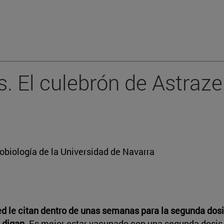
. El culebrón de Astraz
obiología de la Universidad de Navarra
ted le citan dentro de unas semanas para la segunda dos
e digan
. Es mejor estar vacunado con una segunda dosis 