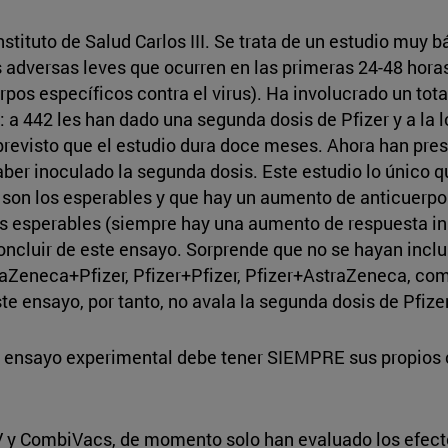
nstituto de Salud Carlos III. Se trata de un estudio muy 
 adversas leves que ocurren en las primeras 24-48 hora
os específicos contra el virus). Ha involucrado un tota
 a 442 les han dado una segunda dosis de Pfizer y a la l
 previsto que el estudio dura doce meses. Ahora han pre
r inoculado la segunda dosis. Este estudio lo único qu
son los esperables y que hay un aumento de anticuerpos 
los esperables (siempre hay una aumento de respuesta 
cluir de este ensayo. Sorprende que no se hayan inclui
Zeneca+Pfizer, Pfizer+Pfizer, Pfizer+AstraZeneca, com
e ensayo, por tanto, no avala la segunda dosis de Pfiz
 ensayo experimental debe tener SIEMPRE sus propios co
 y CombiVacs, de momento solo han evaluado los efecto