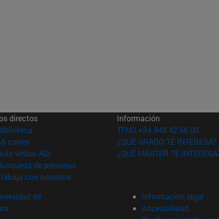
os directos
Información
(abre en nueva ventana)
Biblioteca
TFNO +34 948 42 56 00
(abre en nueva ventana)
Mi correo
¿QUÉ GRADO TE INTERESA?
(abre en nueva ventana)
Aula virtual ADI
¿QUÉ MÁSTER TE INTERESA
(abre en nueva ventana)
Búsqueda de personas
(abre en nueva ventana)
Trabaja con nosotros
versidad de
Información legal
rra
Accesibilidad