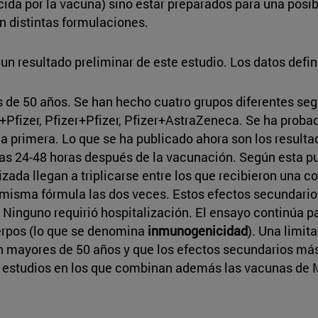
ida por la vacuna) sino estar preparados para una posib
 distintas formulaciones.
un resultado preliminar de este estudio. Los datos defin
 de 50 años. Se han hecho cuatro grupos diferentes seg
izer, Pfizer+Pfizer, Pfizer+AstraZeneca. Se ha probad
 la primera. Lo que se ha publicado ahora son los result
as 24-48 horas después de la vacunación. Según esta pub
izada llegan a triplicarse entre los que recibieron una 
 misma fórmula las dos veces. Estos efectos secundarios
 Ninguno requirió hospitalización. El ensayo continúa p
erpos (lo que se denomina
inmunogenicidad
). Una limit
en mayores de 50 años y que los efectos secundarios má
 estudios en los que combinan además las vacunas de 