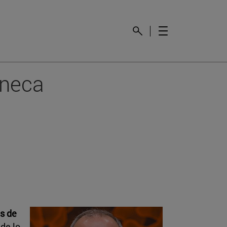
eneca
is de
de lo