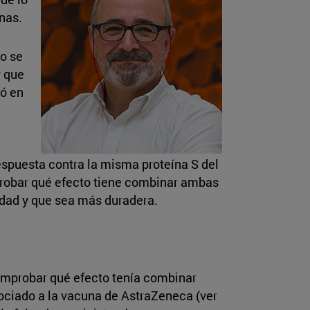
nas.
o se
r que
có en
puesta contra la misma proteína S del
probar qué efecto tiene combinar ambas
dad y que sea más duradera.
mprobar qué efecto tenía combinar
ociado a la vacuna de AstraZeneca (ver