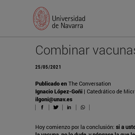
Combinar vacunas
25/05/2021
Publicado en
The Conversation
Ignacio López-Goñi |
Catedrático de Micr
ilgoni@unav.es
Hoy comienzo por la conclusión:
si a us
la vacuna, no lo dude, y póngase la que l