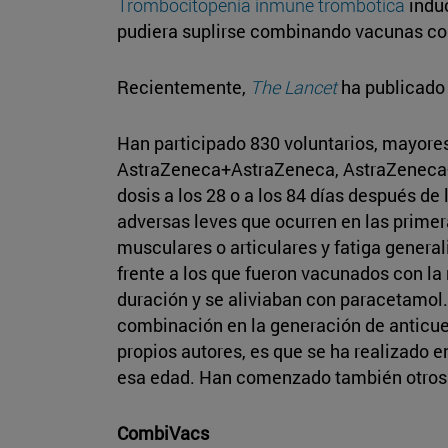
Trombocitopenia inmune trombótica
induc
pudiera suplirse combinando vacunas con
Recientemente,
The Lancet
ha publicado 
Han participado 830 voluntarios, mayores
AstraZeneca+AstraZeneca, AstraZeneca+Pf
dosis a los 28 o a los 84 días después de
adversas leves que ocurren en las primer
musculares o articulares y fatiga general
frente a los que fueron vacunados con la
duración y se aliviaban con paracetamol.
combinación en la generación de anticu
propios autores, es que se ha realizado 
esa edad. Han comenzado también otros
CombiVacs