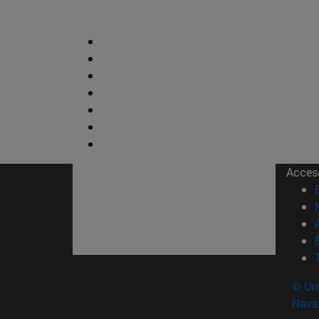
Acces
© Uni
Nava