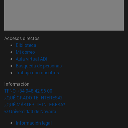
Accesos directos
(abre en nueva ventana)
Biblioteca
(abre en nueva ventana)
Mi correo
(abre en nueva ventana)
Aula virtual ADI
(abre en nueva ventana)
Búsqueda de personas
(abre en nueva ventana)
Trabaja con nosotros
Información
TFNO +34 948 42 56 00
¿QUÉ GRADO TE INTERESA?
¿QUÉ MÁSTER TE INTERESA?
© Universidad de Navarra
Información legal