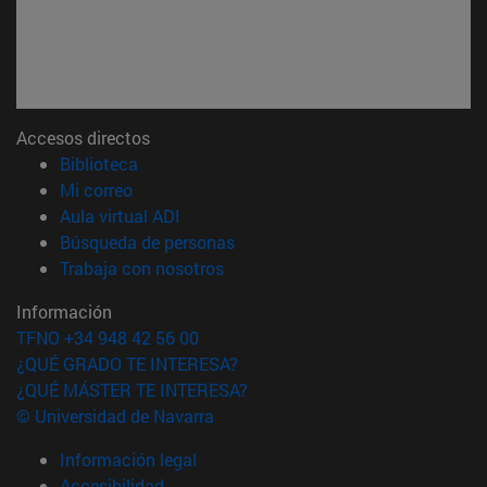
Accesos directos
(abre en nueva ventana)
Biblioteca
(abre en nueva ventana)
Mi correo
(abre en nueva ventana)
Aula virtual ADI
(abre en nueva ventana)
Búsqueda de personas
(abre en nueva ventana)
Trabaja con nosotros
Información
TFNO +34 948 42 56 00
¿QUÉ GRADO TE INTERESA?
¿QUÉ MÁSTER TE INTERESA?
© Universidad de Navarra
Información legal
Accesibilidad