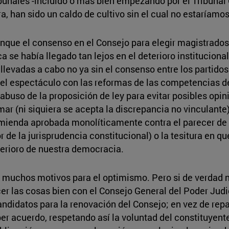
ibunales -incluido o más bien empezando por el Tribunal
era, han sido un caldo de cultivo sin el cual no estaríam
que el consenso en el Consejo para elegir magistrados 
a se había llegado tan lejos en el deterioro instituciona
llevadas a cabo no ya sin el consenso entre los partido
el espectáculo con las reformas de las competencias de
 abuso de la proposición de ley para evitar posibles opi
r (ni siquiera se acepta la discrepancia no vinculante),
ienda aprobada monolíticamente contra el parecer de lo
e la jurisprudencia constitucional) o la tesitura en qu
erioro de nuestra democracia.
 muchos motivos para el optimismo. Pero si de verdad nu
cer las cosas bien con el Consejo General del Poder Judi
didatos para la renovación del Consejo; en vez de repar
er acuerdo, respetando así la voluntad del constituyent