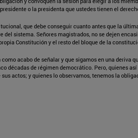
ligación y convoquen la sesión para elegir a los miemb
esidente o la presidenta que ustedes tienen el derecho -
itucional, que debe conseguir cuanto antes que la última
ve del sistema. Señores magistrados, no se dejen encasi
ropia Constitución y el resto del bloque de la constituc
 como acabo de señalar y que sigamos en una deriva que
nco décadas de régimen democrático. Pero, quienes así 
sus actos; y quienes lo observamos, tenemos la obligaci