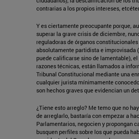
ciudadanos), la descalificación de los tr
contrarias a los propios intereses, etcét
Y es ciertamente preocupante porque, aun
superar la grave crisis de diciembre, nunc
reguladoras de órganos constitucionales 
absolutamente partidista e improvisada (
puede calificarse sino de lamentable), el
razones técnicas, están llamados a informa
Tribunal Constitucional mediante una enm
cualquier jurista mínimamente conocedor d
son hechos graves que evidencian un det
¿Tiene esto arreglo? Me temo que no hay
de arreglarlo, bastaría con empezar a ha
Parlamentarios, negocien y propongan can
busquen perfiles sobre los que pueda hab