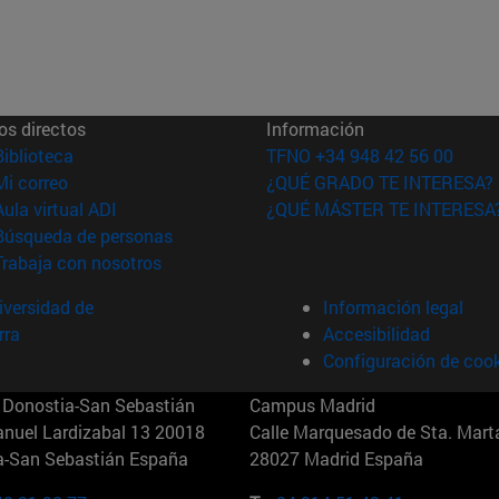
os directos
Información
(abre en nueva ventana)
Biblioteca
TFNO +34 948 42 56 00
(abre en nueva ventana)
Mi correo
¿QUÉ GRADO TE INTERESA?
(abre en nueva ventana)
Aula virtual ADI
¿QUÉ MÁSTER TE INTERESA
(abre en nueva ventana)
Búsqueda de personas
(abre en nueva ventana)
Trabaja con nosotros
versidad de
Información legal
rra
Accesibilidad
Configuración de coo
Donostia-San Sebastián
Campus Madrid
anuel Lardizabal 13 20018
Calle Marquesado de Sta. Marta
a-San Sebastián España
28027 Madrid España