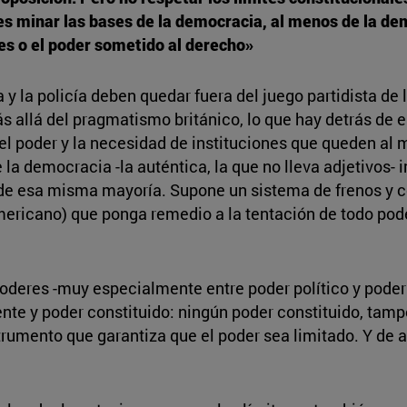
 es minar las bases de la democracia, al menos de la dem
s o el poder sometido al derecho»
 y la policía deben quedar fuera del juego partidista de
 allá del pragmatismo británico, lo que hay detrás de e
l poder y la necesidad de instituciones que queden al m
a democracia -la auténtica, la que no lleva adjetivos- i
l de esa misma mayoría. Supone un sistema de frenos y 
mericano) que ponga remedio a la tentación de todo po
poderes -muy especialmente entre poder político y poder j
nte y poder constituido: ningún poder constituido, tamp
trumento que garantiza que el poder sea limitado. Y de a