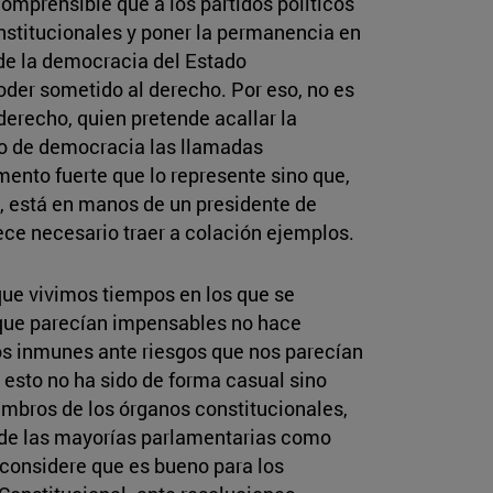
comprensible que a los partidos políticos
onstitucionales y poner la permanencia en
 de la democracia del Estado
poder sometido al derecho. Por eso, no es
derecho, quien pretende acallar la
oco de democracia las llamadas
ento fuerte que lo represente sino que,
z, está en manos de un presidente de
rece necesario traer a colación ejemplos.
rque vivimos tiempos en los que se
s que parecían impensables no hace
s inmunes ante riesgos que nos parecían
esto no ha sido de forma casual sino
embros de los órganos constitucionales,
o de las mayorías parlamentarias como
 considere que es bueno para los