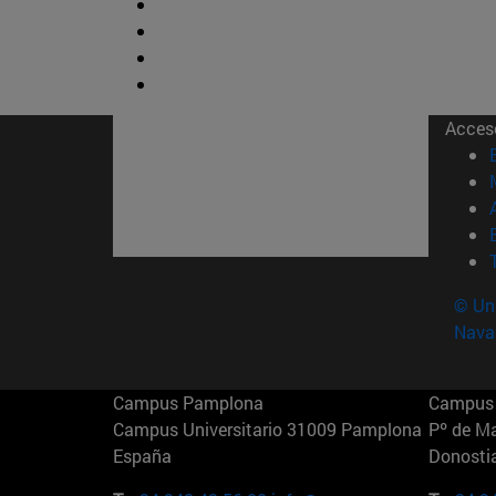
Acces
© Uni
Nava
Campus Pamplona
Campus 
Campus Universitario 31009 Pamplona
Pº de M
España
Donosti