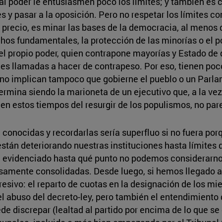
, al poder le entusiasmen poco los límites; y también es 
s y pasar a la oposición. Pero no respetar los límites c
r precio, es minar las bases de la democracia, al menos
chos fundamentales, la protección de las minorías o el 
el propio poder, quien contrapone mayorías y Estado de 
iones llamadas a hacer de contrapeso. Por eso, tienen p
no implican tampoco que gobierne el pueblo o un Parlam
ermina siendo la marioneta de un ejecutivo que, a la ve
, en estos tiempos del resurgir de los populismos, no pa
 conocidas y recordarlas sería superfluo si no fuera po
están deteriorando nuestras instituciones hasta límite
a evidenciado hasta qué punto no podemos considerarno
amente consolidadas. Desde luego, si hemos llegado a 
sivo: el reparto de cuotas en la designación de los mi
 el abuso del decreto-ley, pero también el entendimient
de discrepar (lealtad al partido por encima de lo que se