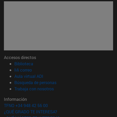
Accesos directos
(abre en nueva ventana)
Biblioteca
(abre en nueva ventana)
Mi correo
(abre en nueva ventana)
Aula virtual ADI
(abre en nueva ventana)
Búsqueda de personas
(abre en nueva ventana)
Trabaja con nosotros
Información
TFNO +34 948 42 56 00
¿QUÉ GRADO TE INTERESA?