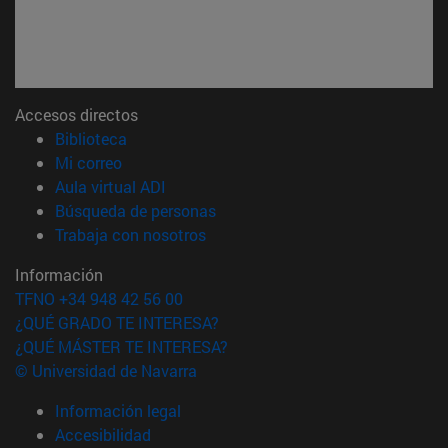
Accesos directos
(abre en nueva ventana)
Biblioteca
(abre en nueva ventana)
Mi correo
(abre en nueva ventana)
Aula virtual ADI
(abre en nueva ventana)
Búsqueda de personas
(abre en nueva ventana)
Trabaja con nosotros
Información
TFNO +34 948 42 56 00
¿QUÉ GRADO TE INTERESA?
¿QUÉ MÁSTER TE INTERESA?
© Universidad de Navarra
Información legal
Accesibilidad