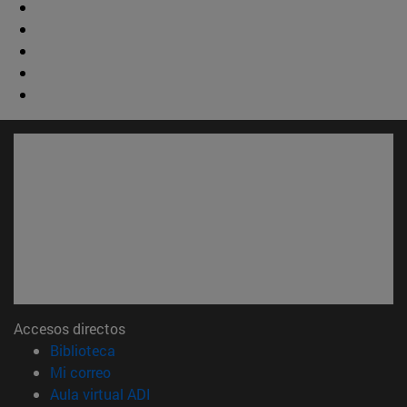
Accesos directos
(abre en nueva ventana)
Biblioteca
(abre en nueva ventana)
Mi correo
(abre en nueva ventana)
Aula virtual ADI