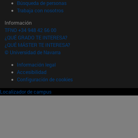
(abre en nueva ventana)
Búsqueda de personas
(abre en nueva ventana)
Trabaja con nosotros
Información
TFNO +34 948 42 56 00
¿QUÉ GRADO TE INTERESA?
¿QUÉ MÁSTER TE INTERESA?
© Universidad de Navarra
Información legal
Accesibilidad
Configuración de cookies
Localizador de campus