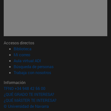
Accesos directos
(abre en nueva ventana)
Biblioteca
(abre en nueva ventana)
Mi correo
(abre en nueva ventana)
Aula virtual ADI
(abre en nueva ventana)
Búsqueda de personas
(abre en nueva ventana)
Trabaja con nosotros
Información
TFNO +34 948 42 56 00
¿QUÉ GRADO TE INTERESA?
¿QUÉ MÁSTER TE INTERESA?
© Universidad de Navarra