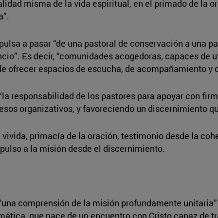
idad misma de la vida espiritual, en el primado de la or
a”.
pulsa a pasar “de una pastoral de conservación a una pas
cio”. Es decir, “comunidades acogedoras, capaces de ut
s de ofrecer espacios de escucha, de acompañamiento y 
“la responsabilidad de los pastores para apoyar con fir
sos organizativos, y favoreciendo un discernimiento qu
vivida, primacía de la oración, testimonio desde la coher
lso a la misión desde el discernimiento.
e “una comprensión de la misión profundamente unitaria” 
gmática, que nace de un encuentro con Cristo capaz de tr