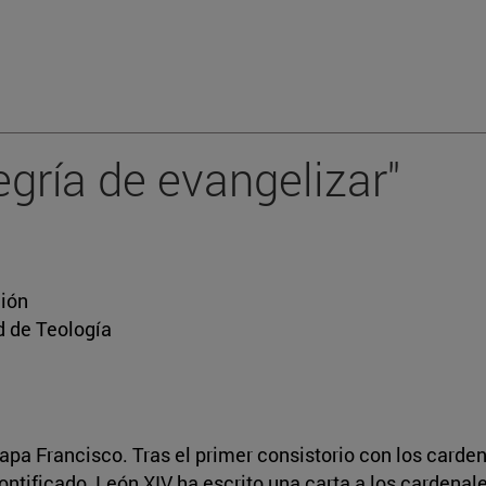
egría de evangelizar"
ción
d de Teología
pa Francisco. Tras el primer consistorio con los carden
tificado, León XIV ha escrito una carta a los cardenales