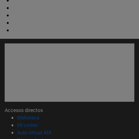
Accesos directos
(abre en nueva ventana)
Biblioteca
(abre en nueva ventana)
Mi correo
(abre en nueva ventana)
Aula virtual ADI