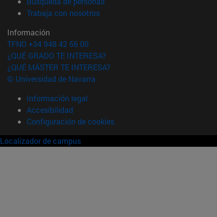
(abre en nueva ventana)
Búsqueda de personas
(abre en nueva ventana)
Trabaja con nosotros
Información
TFNO +34 948 42 56 00
¿QUÉ GRADO TE INTERESA?
¿QUÉ MÁSTER TE INTERESA?
© Universidad de Navarra
Información legal
Accesibilidad
Configuración de cookies
Localizador de campus