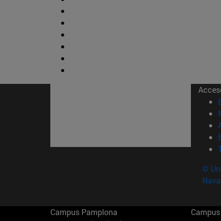
Acces
© Uni
Nava
Campus Pamplona
Campus 