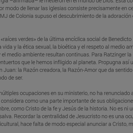
turgia –afirmaba– le metieron en el mundo de Dios. Está con
ejor modo de llenar las iglesias consiste precisamente en c
La JMJ de Colonia supuso el descubrimiento de la adoración
íces verdes» de la última encíclica social de Benedicto X
vida y la ética sexual, la bioética y el respeto al medio a
y el medio ambiente resultan continuas. Para Ratzinger la
uertos que le hemos infligido al planeta. Propugna así un 
 san Juan: la Razón creadora, la Razón-Amor que da sentid
do de ser.
últiples ocupaciones en su ministerio, no ha renunciado a
 considera como una parte importante de sus obligacione
re, como Cristo de la fe y Jesús de la historia. No es ni u
 salva. Recordar la centralidad de Jesucristo no es una ocu
ticultural, hace falta de modo especial anunciar a Cristo, 