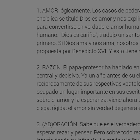
1. AMOR lógicamente. Los casos de pederas
encíclica se tituló Dios es amor y nos exp
para convertirse en verdadero amor humano y
humano. "Dios es cariño", tradujo un santo
primero. Si Dios ama y nos ama, nosotros
propuesta por Benedicto XVI. Y esto tiene 
2. RAZÓN. El papa-profesor ha hablado en 
central y decisivo. Ya un año antes de su
recíprocamente de sus respectivas «patolog
ocupado un lugar importante en sus escrito
sobre el amor y la esperanza, viene ahora un
ciega, rígida; el amor sin verdad degenera 
3. (AD)ORACIÓN. Sabe que es el verdadero m
esperar, rezar y pensar. Pero sobre todo rez