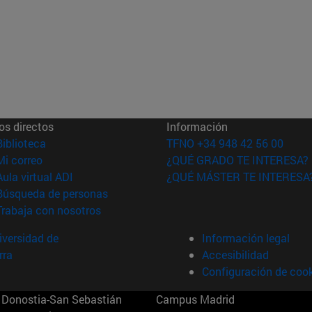
os directos
Información
(abre en nueva ventana)
Biblioteca
TFNO +34 948 42 56 00
(abre en nueva ventana)
Mi correo
¿QUÉ GRADO TE INTERESA?
(abre en nueva ventana)
Aula virtual ADI
¿QUÉ MÁSTER TE INTERESA
(abre en nueva ventana)
Búsqueda de personas
(abre en nueva ventana)
Trabaja con nosotros
versidad de
Información legal
rra
Accesibilidad
Configuración de coo
Donostia-San Sebastián
Campus Madrid