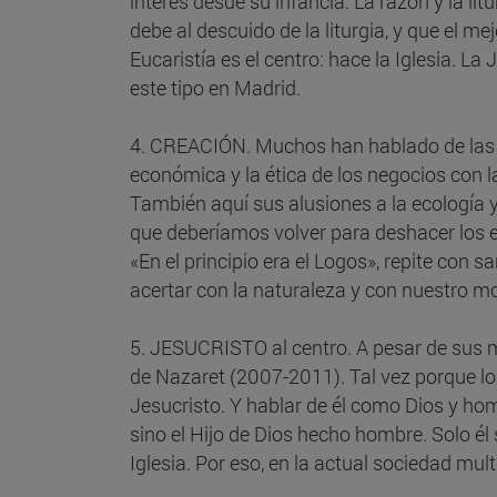
interés desde su infancia. La razón y la li
debe al descuido de la liturgia, y que el m
Eucaristía es el centro: hace la Iglesia. 
este tipo en Madrid.
4. CREACIÓN. Muchos han hablado de las «ra
económica y la ética de los negocios con la 
También aquí sus alusiones a la ecología 
que deberíamos volver para deshacer los ent
«En el principio era el Logos», repite con
acertar con la naturaleza y con nuestro mo
5. JESUCRISTO al centro. A pesar de sus m
de Nazaret (2007-2011). Tal vez porque lo
Jesucristo. Y hablar de él como Dios y homb
sino el Hijo de Dios hecho hombre. Solo él
Iglesia. Por eso, en la actual sociedad mul