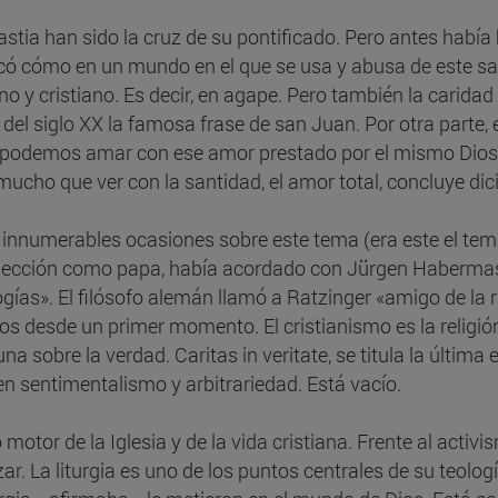
tia han sido la cruz de su pontificado. Pero antes había
licó cómo en un mundo en el que se usa y abusa de este sag
 cristiano. Es decir, en agape. Pero también la caridad ha 
 del siglo XX la famosa frase de san Juan. Por otra parte,
 podemos amar con ese amor prestado por el mismo Dios. E
mucho que ver con la santidad, el amor total, concluye dic
innumerables ocasiones sobre este tema (era este el tema
 elección como papa, había acordado con Jürgen Habermas
ías». El filósofo alemán llamó a Ratzinger «amigo de la r
s desde un primer momento. El cristianismo es la religión 
a sobre la verdad. Caritas in veritate, se titula la última 
en sentimentalismo y arbitrariedad. Está vacío.
otor de la Iglesia y de la vida cristiana. Frente al activ
ar. La liturgia es uno de los puntos centrales de su teolog