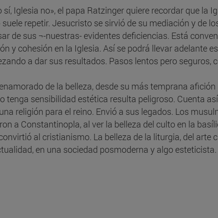
sí, Iglesia no», el papa Ratzinger quiere recordar que la Ig
 suele repetir. Jesucristo se sirvió de su mediación y de 
sar de sus ¬-nuestras- evidentes deficiencias. Está convenc
ón y cohesión en la Iglesia. Así se podrá llevar adelante
mpezando a dar sus resultados. Pasos lentos pero seguros
enamorado de la belleza, desde su más temprana afición 
enga sensibilidad estética resulta peligroso. Cuenta así l
na religión para el reino. Envió a sus legados. Los musu
on a Constantinopla, al ver la belleza del culto en la basí
onvirtió al cristianismo. La belleza de la liturgia, del arte 
ctualidad, en una sociedad posmoderna y algo esteticista.