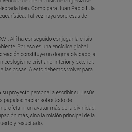
vencido de que la crisis de la Iglesia se
elebrarla bien. Como para Juan Pablo II, la
 eucarística. Tal vez haya sorpresas de
VI. Allí ha conseguido conjugar la crisis
mbiente. Por eso es una encíclica global.
 creación constituye un dogma olvidado, al
ecologismo cristiano, interior y exterior.
o a las cosas. A esto debemos volver para
 su proyecto personal a escribir su Jesús
s papales: hablar sobre todo de
n profeta ni un avatar más de la divinidad,
pación más, sino la misión principal de la
muerto y resucitado.