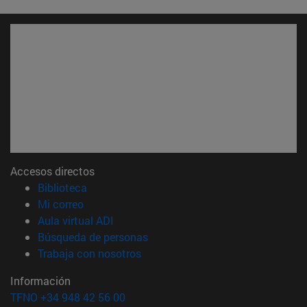
Accesos directos
(abre en nueva ventana)
Biblioteca
(abre en nueva ventana)
Mi correo
(abre en nueva ventana)
Aula virtual ADI
(abre en nueva ventana)
Búsqueda de personas
(abre en nueva ventana)
Trabaja con nosotros
Información
TFNO +34 948 42 56 00