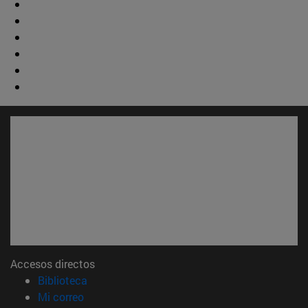
Accesos directos
(abre en nueva ventana)
Biblioteca
(abre en nueva ventana)
Mi correo