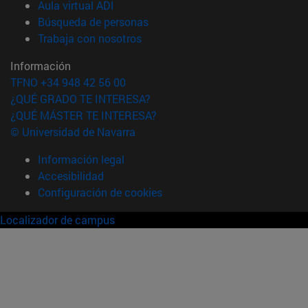
(abre en nueva ventana)
Aula virtual ADI
(abre en nueva ventana)
Búsqueda de personas
(abre en nueva ventana)
Trabaja con nosotros
Información
TFNO +34 948 42 56 00
¿QUÉ GRADO TE INTERESA?
¿QUÉ MÁSTER TE INTERESA?
© Universidad de Navarra
Información legal
Accesibilidad
Configuración de cookies
Localizador de campus