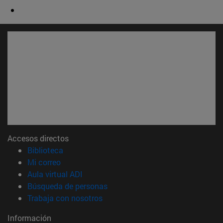
Accesos directos
(abre en nueva ventana)
Biblioteca
(abre en nueva ventana)
Mi correo
(abre en nueva ventana)
Aula virtual ADI
(abre en nueva ventana)
Búsqueda de personas
(abre en nueva ventana)
Trabaja con nosotros
Información