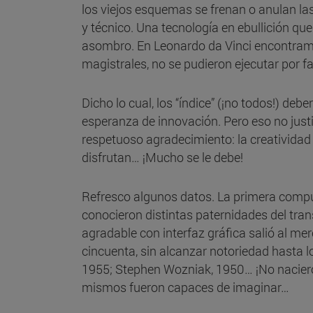
los viejos esquemas se frenan o anulan la
y técnico. Una tecnología en ebullición qu
asombro. En Leonardo da Vinci encontramos
magistrales, no se pudieron ejecutar por f
Dicho lo cual, los “índice” (¡no todos!) de
esperanza de innovación. Pero eso no justi
respetuoso agradecimiento: la creatividad
disfrutan… ¡Mucho se le debe!
Refresco algunos datos. La primera comp
conocieron distintas paternidades del trans
agradable con interfaz gráfica salió al mer
cincuenta, sin alcanzar notoriedad hasta lo
1955; Stephen Wozniak, 1950… ¡No nacieron e
mismos fueron capaces de imaginar…