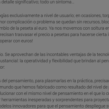
detalle significativo; todo un síntoma…
logías exclusivamente a nivel de usuario; en ocasiones, t
menor complicación o problema se quedan sin recursos, b
cambio de la peseta al euro. Ya nos movemos con soltura en
ecisan trasvasar el precio a pesetas para hacerse cierta i
 operar con euros!
io. Se aprovechan de las incontables ventajas de la tecno
ustancial: la operatividad y flexibilidad que brindan al pe
jor:
s del pensamiento, para plasmarlas en la práctica, precis
“El mundo que hemos fabricado como resultado del nivel d
cionar con el mismo nivel de pensamiento en el que lo cr
tar herramientas inesperadas y sorprendentes para proyect
odelos innovadores para que el pensamiento despliegue su 