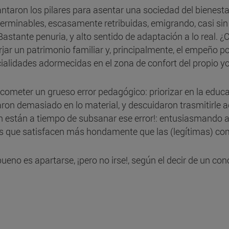
vantaron los pilares para asentar una sociedad del bienes
terminables, escasamente retribuidas, emigrando, casi s
 Bastante penuria, y alto sentido de adaptación a lo real.
 forjar un patrimonio familiar y, principalmente, el empeño
ialidades adormecidas en el zona de confort del propio yo
meter un grueso error pedagógico: priorizar en la educac
traron demasiado en lo material, y descuidaron trasmitirle 
Aun están a tiempo de subsanar ese error!: entusiasmando a 
es que satisfacen más hondamente que las (legítimas) com
bueno es apartarse, ¡pero no irse!, según el decir de un co