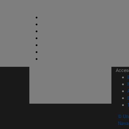
Acces
© Uni
Nava