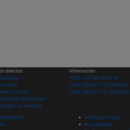
os directos
Información
(abre en nueva ventana)
Biblioteca
TFNO +34 948 42 56 00
(abre en nueva ventana)
Mi correo
¿QUÉ GRADO TE INTERESA?
(abre en nueva ventana)
Aula virtual ADI
¿QUÉ MÁSTER TE INTERESA
(abre en nueva ventana)
Búsqueda de personas
(abre en nueva ventana)
Trabaja con nosotros
versidad de
Información legal
rra
Accesibilidad