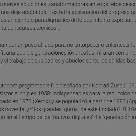
s nuevas soluciones transformadoras ante los retos desco
e nos deja abobados…: es tal la aceleración del progreso 
 un ejemplo paradigmático de lo que intento expresar: s
alta de recursos técnicos…
berían dar un paso al lado para no entorpecer o enlentecer
ficaría que las generaciones jóvenes los miraran con un c
 y el trabajo de sus padres y abuelos sentó las sólidas b
utadora programable fue diseñada por Konrad Zuse (193
istor, el chip en 1958: indispensables para la reducción d
cado en 1973 (Xerox) y se popularizó a partir de 1983 (App
s noventa. ¿Y los grandes “gurús” de este tinglado?: Bill G
n el tiempo de los “nativos digitales”! La “generación índi