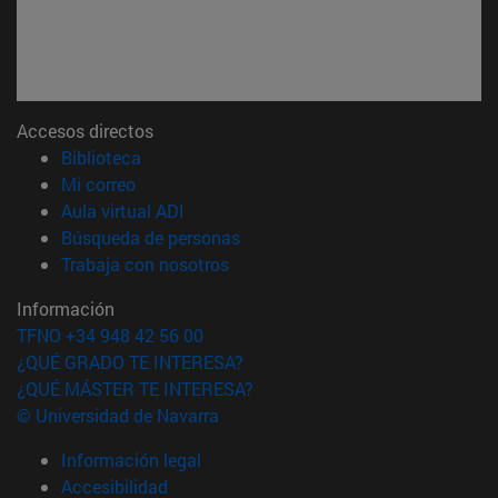
Accesos directos
(abre en nueva ventana)
Biblioteca
(abre en nueva ventana)
Mi correo
(abre en nueva ventana)
Aula virtual ADI
(abre en nueva ventana)
Búsqueda de personas
(abre en nueva ventana)
Trabaja con nosotros
Información
TFNO +34 948 42 56 00
¿QUÉ GRADO TE INTERESA?
¿QUÉ MÁSTER TE INTERESA?
© Universidad de Navarra
Información legal
Accesibilidad