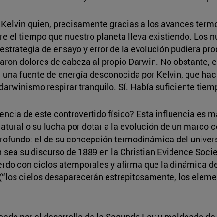
a Kelvin quien, precisamente gracias a los avances ter
e el tiempo que nuestro planeta lleva existiendo. Los n
estrategia de ensayo y error de la evolución pudiera pro
on dolores de cabeza al propio Darwin. No obstante, el 
d a una fuente de energía desconocida por Kelvin, que hac
 darwinismo respirar tranquilo. Sí. Había suficiente tiem
iencia de este controvertido físico? Esta influencia es m
natural o su lucha por dotar a la evolución de un marco 
s profundo: el de su concepción termodinámica del univ
 sea su discurso de 1889 en la Christian Evidence Socie
rdo con ciclos atemporales y afirma que la dinámica de
 (“los cielos desaparecerán estrepitosamente, los elem
do por el desarrollo de la Segunda Ley y moldeado de 