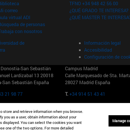
(abre en nueva ventana)
Biblioteca
TFNO +34 948 42 56 00
(abre en nueva ventana)
Mi correo
¿QUÉ GRADO TE INTERESA?
(abre en nueva ventana)
Aula virtual ADI
¿QUÉ MÁSTER TE INTERESA
(abre en nueva ventana)
Búsqueda de personas
(abre en nueva ventana)
Trabaja con nosotros
versidad de
Información legal
rra
Accesibilidad
Configuración de coo
Donostia-San Sebastián
Campus Madrid
anuel Lardizabal 13 20018
Calle Marquesado de Sta. Marta
a-San Sebastián España
28027 Madrid España
43 21 98 77
T.
+34 914 51 43 41
Nueva York (IESE)
Campus Munich (IESE)
to store and retrieve information when you browse.
7th St 10019-2201 Nueva York
Maria-Theresia-Straße 15 8167
fy you as a user, obtain information about your
Múnich Alemania
Manage c
is displayed. You can select the cookies you want
oose one of the two options. For more detailed