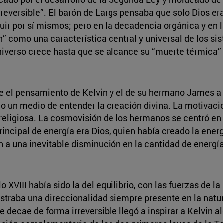
reversible”. El barón de Largs pensaba que solo Dios era
uir por sí mismos; pero en la decadencia orgánica y en l
ión” como una característica central y universal de los s
niverso crece hasta que se alcance su “muerte térmica” y
e el pensamiento de Kelvin y el de su hermano James a
o un medio de entender la creación divina. La motivaci
eligiosa. La cosmovisión de los hermanos se centró en 
incipal de energía era Dios, quien había creado la energí
n a una inevitable disminución en la cantidad de energí
lo XVIII había sido la del equilibrio, con las fuerzas de
raba una direccionalidad siempre presente en la natural
 decae de forma irreversible llegó a inspirar a Kelvin a