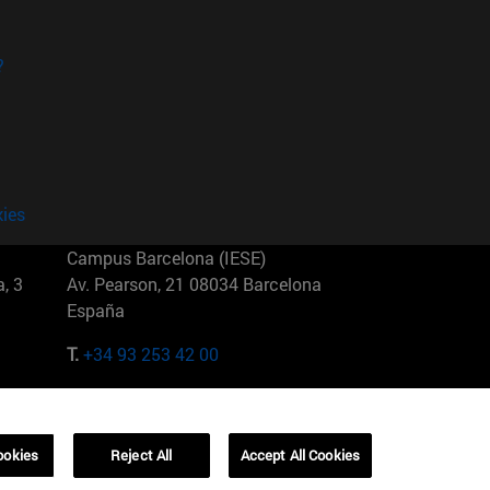
?
kies
Campus Barcelona (IESE)
, 3
Av. Pearson, 21 08034 Barcelona
España
T.
+34 93 253 42 00
Campus Sao Paulo (IESE)
5
Rua Martiniano de Carvalho, 573
01321001 Bela Vista Brasil
ookies
Reject All
Accept All Cookies