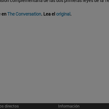
nsión complementaria de las dos primeras leyes de la 
e en
The Conversation
. Lea el
original
.
os directos
Información