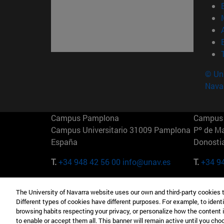
© Uni
Nava
Campus Pamplona
Campus 
Campus Universitario 31009 Pamplona
Pº de M
España
Donosti
T.
+34 948 42 56 00
info@unav.es
T.
+34 9
Campus Madrid (IESE)
Campus 
The University of Navarra website uses our own and third-party cookies 
Camino del Cerro Águila 3 28023
165 W 5
Different types of cookies have different purposes. For example, to identi
Madrid España
EE.UU
browsing habits respecting your privacy, or personalize how the content 
to enable or accept them all. This banner will remain active until you ch