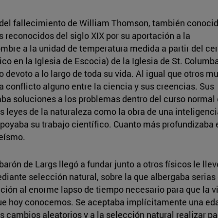
 del fallecimiento de William Thomson, también conoci
 reconocidos del siglo XIX por su aportación a la
ombre a la unidad de temperatura medida a partir del ce
aico en la Iglesia de Escocia) de la Iglesia de St. Columb
 devoto a lo largo de toda su vida. Al igual que otros m
a conflicto alguno entre la ciencia y sus creencias. Sus
ba soluciones a los problemas dentro del curso normal 
s leyes de la naturaleza como la obra de una inteligenci
apoyaba su trabajo científico. Cuanto más profundizaba 
teísmo.
arón de Largs llegó a fundar junto a otros físicos le lle
iante selección natural, sobre la que albergaba serias 
ención al enorme lapso de tiempo necesario para que la
ue hoy conocemos. Se aceptaba implícitamente una edad d
os cambios aleatorios y a la selección natural realizar 