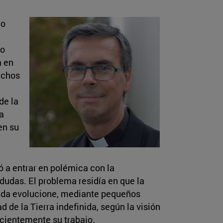
do
ro
a en
uchos
de la
a
en su
vó a entrar en polémica con la
dudas. El problema residía en que la
 vida evolucione, mediante pequeños
e la Tierra indefinida, según la visión
pacientemente su trabajo.