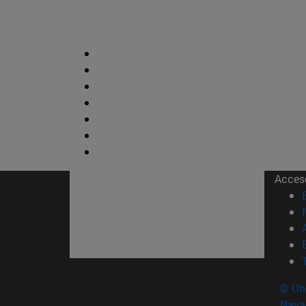
Acces
© Uni
Nava