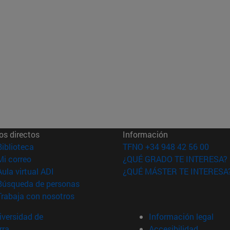
os directos
Información
(abre en nueva ventana)
Biblioteca
TFNO +34 948 42 56 00
(abre en nueva ventana)
Mi correo
¿QUÉ GRADO TE INTERESA?
(abre en nueva ventana)
Aula virtual ADI
¿QUÉ MÁSTER TE INTERESA
(abre en nueva ventana)
Búsqueda de personas
(abre en nueva ventana)
Trabaja con nosotros
versidad de
Información legal
rra
Accesibilidad