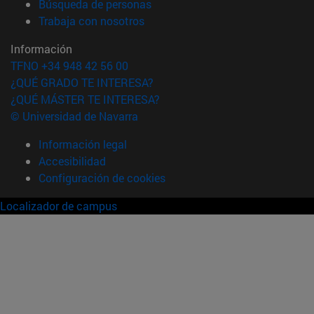
(abre en nueva ventana)
Búsqueda de personas
(abre en nueva ventana)
Trabaja con nosotros
Información
TFNO +34 948 42 56 00
¿QUÉ GRADO TE INTERESA?
¿QUÉ MÁSTER TE INTERESA?
© Universidad de Navarra
Información legal
Accesibilidad
Configuración de cookies
Localizador de campus