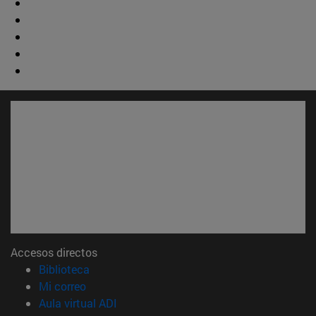
Accesos directos
(abre en nueva ventana)
Biblioteca
(abre en nueva ventana)
Mi correo
(abre en nueva ventana)
Aula virtual ADI