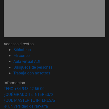
Accesos directos
(abre en nueva ventana)
Biblioteca
(abre en nueva ventana)
Mi correo
(abre en nueva ventana)
Aula virtual ADI
(abre en nueva ventana)
Búsqueda de personas
(abre en nueva ventana)
Trabaja con nosotros
Información
TFNO +34 948 42 56 00
¿QUÉ GRADO TE INTERESA?
¿QUÉ MÁSTER TE INTERESA?
© Universidad de Navarra