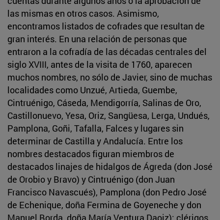
cuentas durante algunos años o la aprobación de
las mismas en otros casos. Asimismo,
encontramos listados de cofrades que resultan de
gran interés. En una relación de personas que
entraron a la cofradía de las décadas centrales del
siglo XVIII, antes de la visita de 1760, aparecen
muchos nombres, no sólo de Javier, sino de muchas
localidades como Unzué, Artieda, Guembe,
Cintruénigo, Cáseda, Mendigorría, Salinas de Oro,
Castillonuevo, Yesa, Oriz, Sangüesa, Lerga, Undués,
Pamplona, Goñi, Tafalla, Falces y lugares sin
determinar de Castilla y Andalucía. Entre los
nombres destacados figuran miembros de
destacados linajes de hidalgos de Ágreda (don José
de Orobio y Bravo) y Cintruénigo (don Juan
Francisco Navascués), Pamplona (don Pedro José
de Echenique, doña Fermina de Goyeneche y don
Manuel Borda, doña María Ventura Daoiz); clérigos,