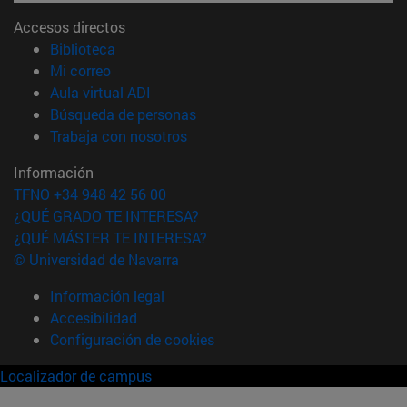
Accesos directos
(abre en nueva ventana)
Biblioteca
(abre en nueva ventana)
Mi correo
(abre en nueva ventana)
Aula virtual ADI
(abre en nueva ventana)
Búsqueda de personas
(abre en nueva ventana)
Trabaja con nosotros
Información
TFNO +34 948 42 56 00
¿QUÉ GRADO TE INTERESA?
¿QUÉ MÁSTER TE INTERESA?
© Universidad de Navarra
Información legal
Accesibilidad
Configuración de cookies
Localizador de campus