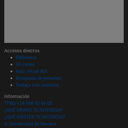
Accesos directos
(abre en nueva ventana)
Biblioteca
(abre en nueva ventana)
Mi correo
(abre en nueva ventana)
Aula virtual ADI
(abre en nueva ventana)
Búsqueda de personas
(abre en nueva ventana)
Trabaja con nosotros
Información
TFNO +34 948 42 56 00
¿QUÉ GRADO TE INTERESA?
¿QUÉ MÁSTER TE INTERESA?
© Universidad de Navarra