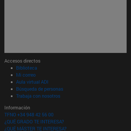
Accesos directos
(abre en nueva ventana)
Biblioteca
(abre en nueva ventana)
Mi correo
(abre en nueva ventana)
Aula virtual ADI
(abre en nueva ventana)
Búsqueda de personas
(abre en nueva ventana)
Trabaja con nosotros
Información
TFNO +34 948 42 56 00
¿QUÉ GRADO TE INTERESA?
¿QUÉ MÁSTER TE INTERESA?