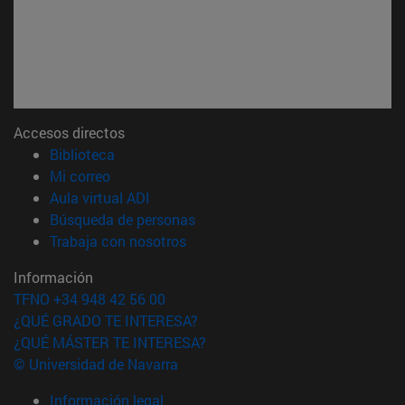
Accesos directos
(abre en nueva ventana)
Biblioteca
(abre en nueva ventana)
Mi correo
(abre en nueva ventana)
Aula virtual ADI
(abre en nueva ventana)
Búsqueda de personas
(abre en nueva ventana)
Trabaja con nosotros
Información
TFNO +34 948 42 56 00
¿QUÉ GRADO TE INTERESA?
¿QUÉ MÁSTER TE INTERESA?
© Universidad de Navarra
Información legal