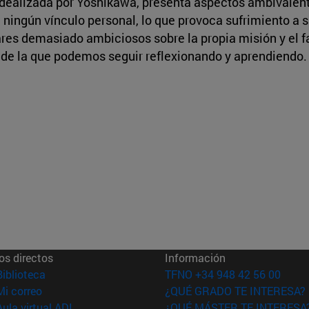
, idealizada por Yoshikawa, presenta aspectos ambivalen
ningún vínculo personal, lo que provoca sufrimiento a 
ares demasiado ambiciosos sobre la propia misión y el 
 de la que podemos seguir reflexionando y aprendiendo.
os directos
Información
(abre en nueva ventana)
Biblioteca
TFNO +34 948 42 56 00
(abre en nueva ventana)
Mi correo
¿QUÉ GRADO TE INTERESA?
(abre en nueva ventana)
Aula virtual ADI
¿QUÉ MÁSTER TE INTERESA