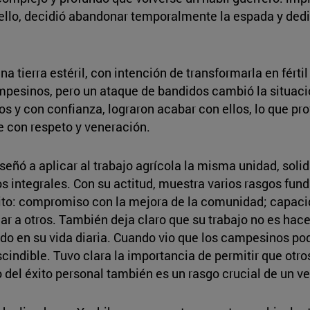
 ello, decidió abandonar temporalmente la espada y dedic
tierra estéril, con intención de transformarla en fértil
mpesinos, pero un ataque de bandidos cambió la situació
os y con confianza, lograron acabar con ellos, lo que pr
e con respeto y veneración.
nseñó a aplicar al trabajo agrícola la misma unidad, soli
 integrales. Con su actitud, muestra varios rasgos fun
éxito: compromiso con la mejora de la comunidad; capac
r a otros. También deja claro que su trabajo no es hacer 
o en su vida diaria. Cuando vio que los campesinos podía
cindible. Tuvo clara la importancia de permitir que otros
del éxito personal también es un rasgo crucial de un ver