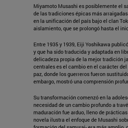
Miyamoto Musashi es posiblemente el sam
de las tradiciones épicas más arraigadas 
en la unificación del país bajo el clan To
aislamiento, que se prolongó hasta el inic
Entre 1935 y 1939, Eiji Yoshikawa publicó
y que ha sido traducida y adaptada en libr
delicadeza propia de la mejor tradición j
centrales es el cambio en el carácter del
paz, donde los guerreros fueron sustitui
embargo, mostró una comprensión profund
Su transformación comenzó en la adolescen
necesidad de un cambio profundo a travé
maduración fue arduo, lleno de prácticas
novela ilustra el enfoque de Musashi sob
formación del samurai- era más amplio, c