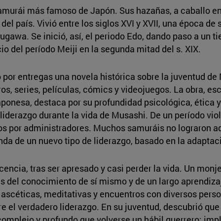
urái más famoso de Japón. Sus hazañas, a caballo entre
del país. Vivió entre los siglos XVI y XVII, una época de
kugawa. Se inició, así, el periodo Edo, dando paso a un t
io del período Meiji en la segunda mitad del s. XIX.
 por entregas una novela histórica sobre la juventud de 
os, series, películas, cómics y videojuegos. La obra, esc
aponesa, destaca por su profundidad psicológica, ética y
 liderazgo durante la vida de Musashi. De un período vio
dos por administradores. Muchos samuráis no lograron ad
a de un nuevo tipo de liderazgo, basado en la adaptaci
cia, tras ser apresado y casi perder la vida. Un monje b
s del conocimiento de sí mismo y de un largo aprendiza
 ascéticas, meditativas y encuentros con diversos perso
re el verdadero liderazgo. En su juventud, descubrió que
omplejo y profundo que volverse un hábil guerrero: imp