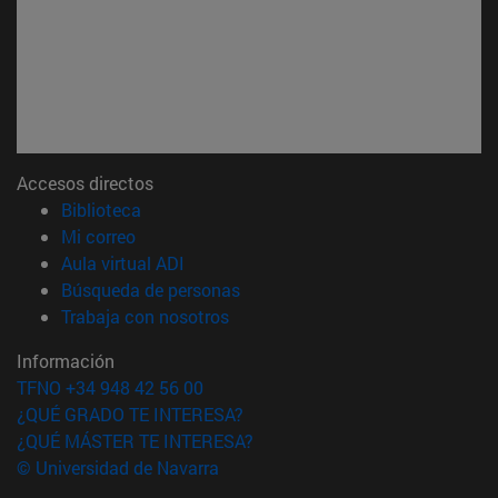
Accesos directos
(abre en nueva ventana)
Biblioteca
(abre en nueva ventana)
Mi correo
(abre en nueva ventana)
Aula virtual ADI
(abre en nueva ventana)
Búsqueda de personas
(abre en nueva ventana)
Trabaja con nosotros
Información
TFNO +34 948 42 56 00
¿QUÉ GRADO TE INTERESA?
¿QUÉ MÁSTER TE INTERESA?
© Universidad de Navarra