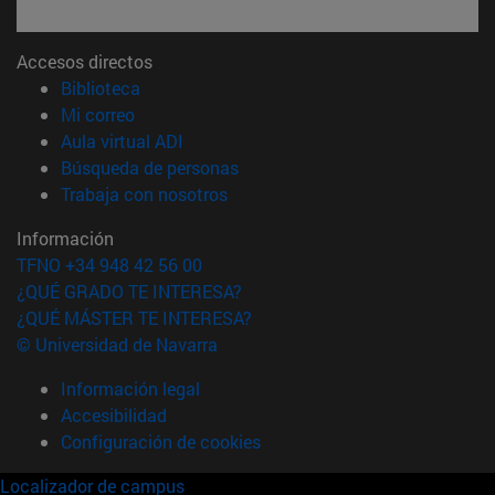
Accesos directos
(abre en nueva ventana)
Biblioteca
(abre en nueva ventana)
Mi correo
(abre en nueva ventana)
Aula virtual ADI
(abre en nueva ventana)
Búsqueda de personas
(abre en nueva ventana)
Trabaja con nosotros
Información
TFNO +34 948 42 56 00
¿QUÉ GRADO TE INTERESA?
¿QUÉ MÁSTER TE INTERESA?
© Universidad de Navarra
Información legal
Accesibilidad
Configuración de cookies
Localizador de campus