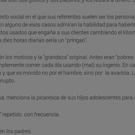
xto social en el que sus referentes suelen ser los person
 En alguno de esos casos admiran la habilidad para haber
utos usados que engaña a sus clientes cambiando el kilomet
 diez horas diarias sería un “pringao”.
sin los motivos y la “grandeza” original. Antes eran “pobres
mplemente comer cada día usando (mal) su ingenio. En cam
o y que es movido no por el hambre, sino por la avaricia. 
rrupto.
sa, menciona la picaresca de sus hijos adolescentes para 
” repetido con frecuencia.
en los padres.