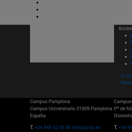
Acces
© Uni
Nava
Campus Pamplona
Campus 
Campus Universitario 31009 Pamplona
Pº de M
España
Donosti
T.
+34 948 42 56 00
info@unav.es
T.
+34 9