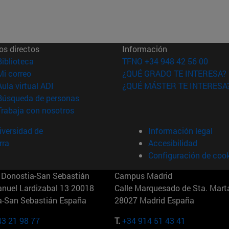
os directos
Información
(abre en nueva ventana)
Biblioteca
TFNO +34 948 42 56 00
(abre en nueva ventana)
Mi correo
¿QUÉ GRADO TE INTERESA?
(abre en nueva ventana)
Aula virtual ADI
¿QUÉ MÁSTER TE INTERESA
(abre en nueva ventana)
Búsqueda de personas
(abre en nueva ventana)
Trabaja con nosotros
versidad de
Información legal
rra
Accesibilidad
Configuración de coo
Donostia-San Sebastián
Campus Madrid
anuel Lardizabal 13 20018
Calle Marquesado de Sta. Marta
a-San Sebastián España
28027 Madrid España
43 21 98 77
T.
+34 914 51 43 41