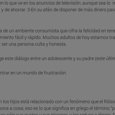
n lo que ve en los anuncios de televisión, aunque sea lo má
 y de ahorrar. 3-En su afán de disponer de más dinero par
a de un ambiente consumista que cifra la felicidad en ten
imiento fácil y rápido. Muchos adultos de hoy estamos tr
r ser una persona culta y honesta.
ge este diálogo entre un adolescente y su padre (este últ
entrar en un mundo de frustración.
e en los hijos está relacionado con un fenómeno que el fil
ona a cosa; eso es lo que significa en griego el término “
a sólo sus gustos y sus placeres, y los reduce a dinero. S