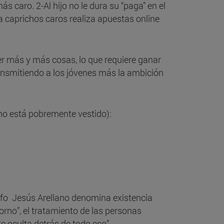
s caro. 2-Al hijo no le dura su “paga” en el
a caprichos caros realiza apuestas online
er más y más cosas, lo que requiere ganar
ansmitiendo a los jóvenes más la ambición
imo está pobremente vestido):
ósofo Jesús Arellano denomina existencia
porno”, el tratamiento de las personas
e oculta detrás de todo eso”.