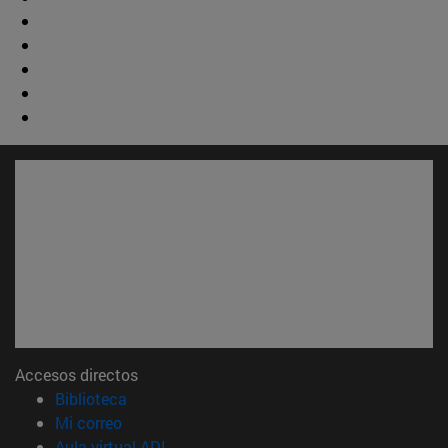
Accesos directos
(abre en nueva ventana)
Biblioteca
(abre en nueva ventana)
Mi correo
(abre en nueva ventana)
Aula virtual ADI