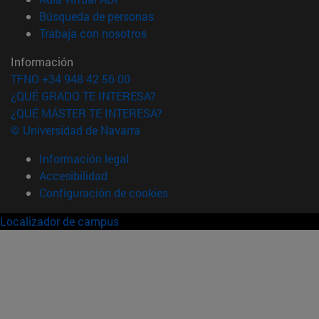
(abre en nueva ventana)
Búsqueda de personas
(abre en nueva ventana)
Trabaja con nosotros
Información
TFNO +34 948 42 56 00
¿QUÉ GRADO TE INTERESA?
¿QUÉ MÁSTER TE INTERESA?
© Universidad de Navarra
Información legal
Accesibilidad
Configuración de cookies
Localizador de campus